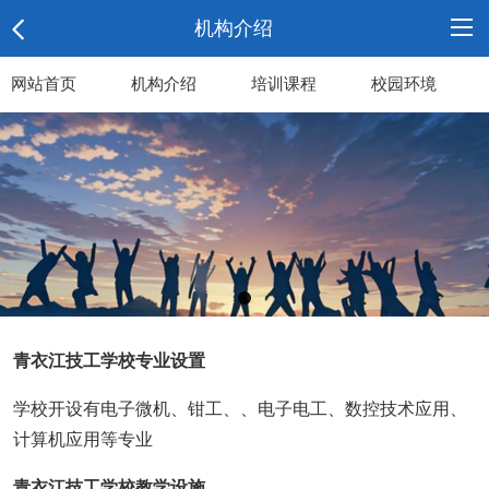
机构介绍
网站首页
网
机构介绍
培训课程
校园环境
站
机
首
构
培
页
介
训
校
绍
课
园
机
程
环
构
荣
青衣江技工学校专业设置
境
新
誉
联
学校开设有电子微机、钳工、、电子电工、数控技术应用、
计算机应用等专业
闻
资
系
诚
青衣江技工学校教学设施