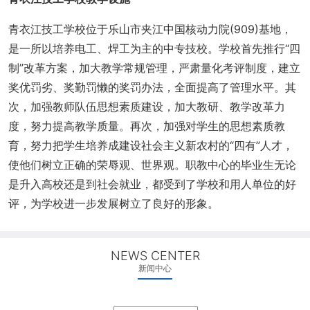
质
方
信
青衣江技工学校位于乐山市夹江中国核动力院(909)基地，
式
档
是一所以培养电工、焊工为主的中专技校。学校首先推行“四
制”改革方案，加大教学常规管理，严肃量化考评制度，建立
案
奖优罚劣、奖勤罚懒的奖罚办法，全面提高了管理水平。其
次，加强教师队伍思想素质建设，加大教研、教学改革力
度，努力提高教学质量。再次，加强对学生的思想素质教
育，努力把学生培养成建设社会主义新农村的“四有”人才，
使他们树立正确的荣辱观、世界观。职教中心的毕业生无论
是升入高校还是到社会就业，都受到了学校和用人单位的好
评，为学校进一步发展树立了良好的形象。
NEWS CENTER
新闻中心